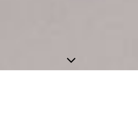
Rezensionen
Floristin aus Leidenschaft
Ich liebe es Menschen mit meiner Arbeit zu begeistern und
damit glücklich zu machen.